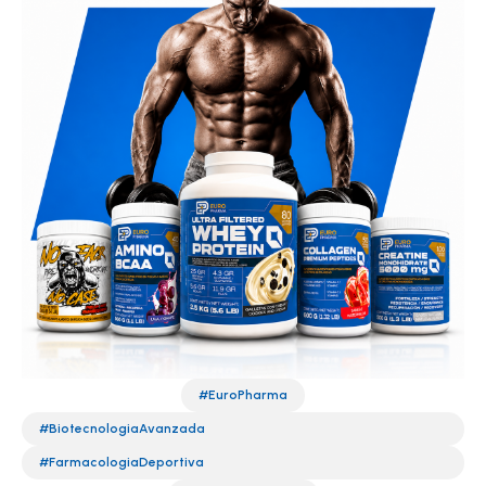
#EuroPharma
#BiotecnologiaAvanzada
#FarmacologiaDeportiva