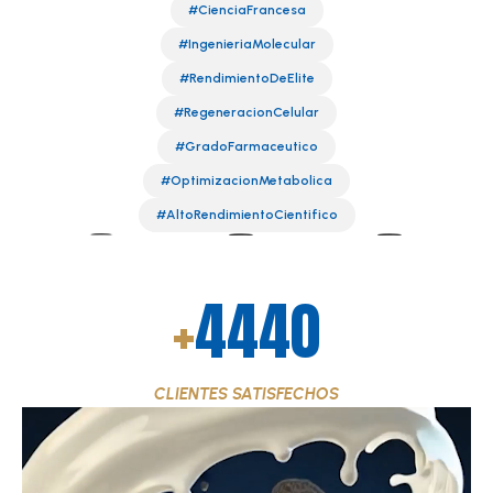
#CienciaFrancesa
#IngenieriaMolecular
#RendimientoDeElite
#RegeneracionCelular
#GradoFarmaceutico
#OptimizacionMetabolica
#AltoRendimientoCientifico
+
5380
CLIENTES SATISFECHOS